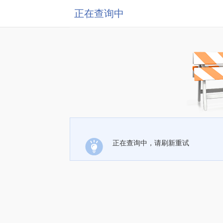
正在查询中
正在查询中，请刷新重试