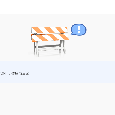
查询中，请刷新重试