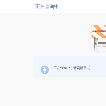
正在查询中
正在查询中，请刷新重试