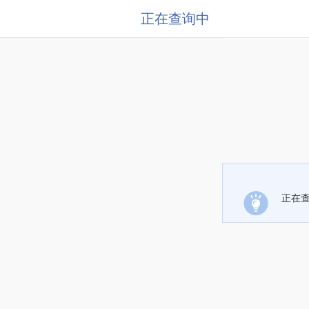
正在查询中
正在